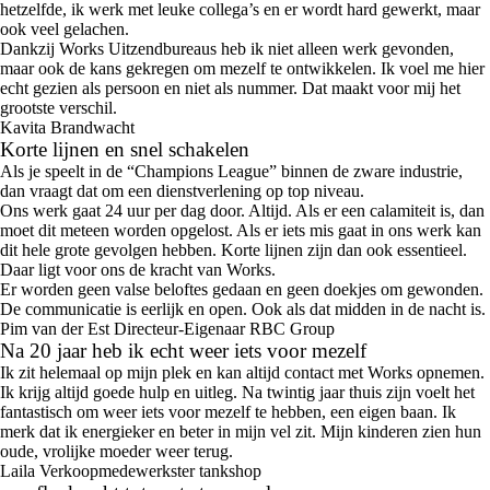
hetzelfde, ik werk met leuke collega’s en er wordt hard gewerkt, maar
ook veel gelachen.
Dankzij Works Uitzendbureaus heb ik niet alleen werk gevonden,
maar ook de kans gekregen om mezelf te ontwikkelen. Ik voel me hier
echt gezien als persoon en niet als nummer. Dat maakt voor mij het
grootste verschil.
Kavita
Brandwacht
Korte lijnen en snel schakelen
Als je speelt in de “Champions League” binnen de zware industrie,
dan vraagt dat om een dienstverlening op top niveau.
Ons werk gaat 24 uur per dag door. Altijd. Als er een calamiteit is, dan
moet dit meteen worden opgelost. Als er iets mis gaat in ons werk kan
dit hele grote gevolgen hebben. Korte lijnen zijn dan ook essentieel.
Daar ligt voor ons de kracht van Works.
Er worden geen valse beloftes gedaan en geen doekjes om gewonden.
De communicatie is eerlijk en open. Ook als dat midden in de nacht is.
Pim van der Est
Directeur-Eigenaar RBC Group
Na 20 jaar heb ik echt weer iets voor mezelf
Ik zit helemaal op mijn plek en kan altijd contact met Works opnemen.
Ik krijg altijd goede hulp en uitleg. Na twintig jaar thuis zijn voelt het
fantastisch om weer iets voor mezelf te hebben, een eigen baan. Ik
merk dat ik energieker en beter in mijn vel zit. Mijn kinderen zien hun
oude, vrolijke moeder weer terug.
Laila
Verkoopmedewerkster tankshop