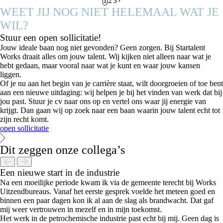
1
2
3
›
WEET JIJ NOG NIET HELEMAAL WAT JE
WIL?
Stuur een open sollicitatie!
Jouw ideale baan nog niet gevonden? Geen zorgen. Bij Startalent
Works draait alles om jouw talent. Wij kijken niet alleen naar wat je
hebt gedaan, maar vooral naar wat je kunt en waar jouw kansen
liggen.
Of je nu aan het begin van je carrière staat, wilt doorgroeien of toe bent
aan een nieuwe uitdaging: wij helpen je bij het vinden van werk dat bij
jou past. Stuur je cv naar ons op en vertel ons waar jij energie van
krijgt. Dan gaan wij op zoek naar een baan waarin jouw talent echt tot
zijn recht komt.
open sollicitatie
Dit zeggen onze collega’s
Een nieuwe start in de industrie
Na een moeilijke periode kwam ik via de gemeente terecht bij Works
Uitzendbureaus. Vanaf het eerste gesprek voelde het meteen goed en
binnen een paar dagen kon ik al aan de slag als brandwacht. Dat gaf
mij weer vertrouwen in mezelf en in mijn toekomst.
Het werk in de petrochemische industrie past echt bij mij. Geen dag is