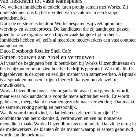
van flexkracht tot vaste teamspelers
We werken inmiddels al enkele jaren prettig samen met Works. Zij
ondersteunen ons bij het invullen van vacatures in een krappe
arbeidsmarkt.
Door de eerste selectie door Works besparen wij veel tijd in ons
werving- en selectieproces. De kandidaten die zij aandragen passen
goed bij onze organisatie en blijven vaak langere tijd in dienst.
Inmiddels hebben wij zelfs al meerdere medewerkers een vast contract
aangeboden.
Duco Doesborgh
Retailer Shell Café
Samen bouwen aan groei en vertrouwen
Al vanaf de beginjaren ben ik betrokken bij Works Uitzendbureaus en
het is bijzonder om te zien hoe het bedrijf is gegroeid. Wat mij altijd is
bijgebleven, is de open en eerlijke manier van samenwerken. Afspraak
is afspraak en mensen krijgen hier echt kansen om zichzelf te
ontwikkelen.
Works Uitzendbureaus is een organisatie waar hard gewerkt wordt,
maar waar ook aandacht is voor de mens achter het werk. Er wordt
geluisterd, meegedacht en samen gezocht naar verbetering. Dat maakt
de samenwerking prettig en persoonlijk.
Wat ik vooral mooi vind, is dat iedereen zichzelf kan zijn. De
combinatie van betrokkenheid, vertrouwen en een no-nonsense
mentaliteit maakt Works Uitzendbureaus echt uniek. Dat zie je terug in
de medewerkers, de klanten én de manier waarop er samen gebouwd
wordt aan de toekomst