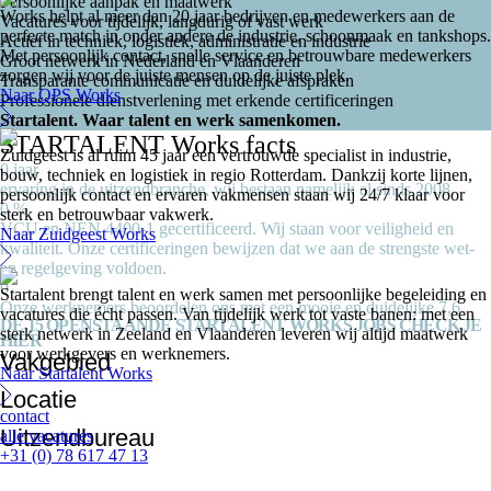
Persoonlijke aanpak en maatwerk
Works helpt al meer dan 20 jaar bedrijven en medewerkers aan de
Vacatures voor tijdelijk, langdurig of vast werk
perfecte match in onder andere de industrie, schoonmaak en tankshops.
Actief in techniek, logistiek, administratie en industrie
Met persoonlijk contact, snelle service en betrouwbare medewerkers
Groot netwerk in Nederland en Vlaanderen
zorgen wij voor de juiste mensen op de juiste plek.
Transparante communicatie en duidelijke afspraken
Naar QPS Works
Professionele dienstverlening met erkende certificeringen
Startalent. Waar talent en werk samenkomen.
STARTALENT Works facts
Zuidgeest is al ruim 45 jaar een vertrouwde specialist in industrie,
0
jaar
bouw, techniek en logistiek in regio Rotterdam. Dankzij korte lijnen,
ervaring in de uitzendbranche, wij bestaan namelijk al sinds 2008.
persoonlijk contact en ervaren vakmensen staan wij 24/7 klaar voor
0
%
sterk en betrouwbaar vakwerk.
VCU en NEN 4400-1 gecertificeerd. Wij staan voor veiligheid en
Naar Zuidgeest Works
kwaliteit. Onze certificeringen bewijzen dat we aan de strengste wet-
en regelgeving voldoen.
0
Startalent brengt talent en werk samen met persoonlijke begeleiding en
Onze werknemers beoordelen ons met een mooie en duidelijke 7,6.
vacatures die écht passen. Van tijdelijk werk tot vaste banen: met een
DE 15 OPENSTAANDE STARTALENT WORKS JOBS CHECK JE
sterk netwerk in Zeeland en Vlaanderen leveren wij altijd maatwerk
HIER
voor werkgevers en werknemers.
Vakgebied
Naar Startalent Works
(petrochemische-) industrie
(1)
Locatie
Bouw
(4)
contact
Zeeland
(14)
Schoonmaak
(1)
Uitzendbureau
alle vacatures
Zuid-Holland
(1)
Techniek
(5)
+31 (0) 78 617 47 13
Startalent Works
(15)
Veiligheid
(4)